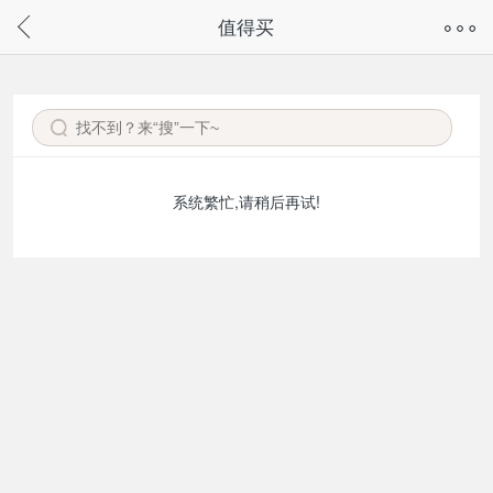
奇兔客手机页面版已下线，
值得买
请通过微信或支付宝搜“奇兔客小程序”访问
系统繁忙,请稍后再试!