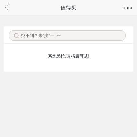
奇兔客手机页面版已下线，
值得买
请通过微信或支付宝搜“奇兔客小程序”访问
系统繁忙,请稍后再试!