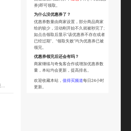
券)即可领取。
为什么没优惠券了？
优惠券数量由商家设置，部分商品商家
给的较少，活动刚开始不久就被秒完了;
如点击领取后显示“该优惠券不存在或者
已经过期”、“领取失败”均为优惠券已被
领完。
优惠券领完后还会有吗？
商家继续与奇兔客合作或增加优惠券数
量，本站均会更新，提高排名。
欢迎收藏本站，
值得买频道
每日24小时
下一篇：茶意漫颜陈皮桂花白茶花茶寿眉茉莉花桂花雪梨红豆薏米玉米冷泡茶
更新。