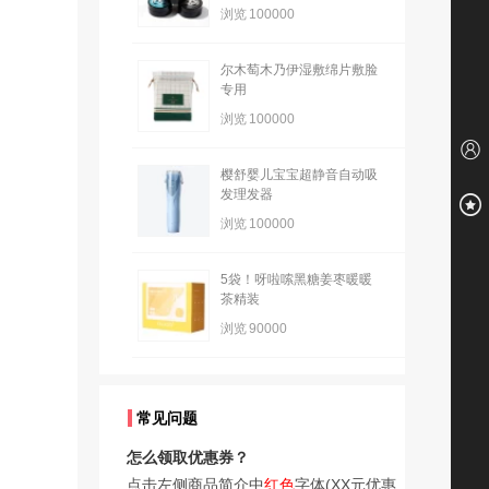
浏览
100000
尔木萄木乃伊湿敷绵片敷脸
专用
浏览
100000
樱舒婴儿宝宝超静音自动吸
发理发器
浏览
100000
5袋！呀啦嗦黑糖姜枣暖暖
茶精装
浏览
90000
常见问题
怎么领取优惠券？
点击左侧商品简介中
红色
字体(XX元优惠