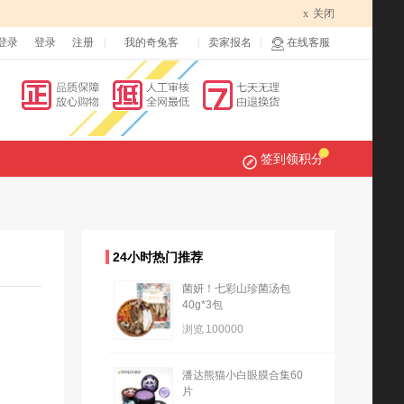
x
关闭
登录
登录
注册
我的奇兔客
卖家报名
在线客服
签到领积分
24小时热门推荐
菌妍！七彩山珍菌汤包
40g*3包
浏览
100000
潘达熊猫小白眼膜合集60
片