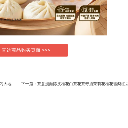
> 直达商品购买页面 >>>
上一篇：【官方正品】HOURGLASS四色眼影盘哑光细闪大地色修容综合盘