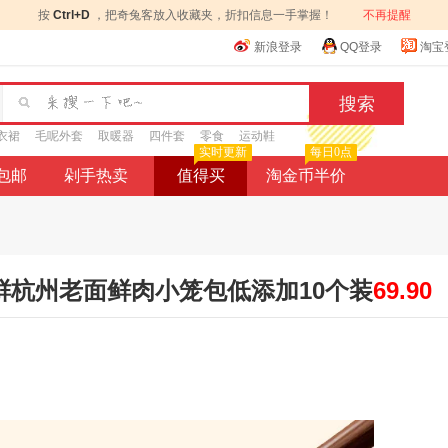
按
Ctrl+D
，把奇兔客放入收藏夹，折扣信息一手掌握！
不再提醒
新浪登录
QQ登录
淘宝
衣裙
毛呢外套
取暖器
四件套
零食
运动鞋
实时更新
每日0点
9包邮
剁手热卖
值得买
淘金币半价
鲜杭州老面鲜肉小笼包低添加10个装
69.90