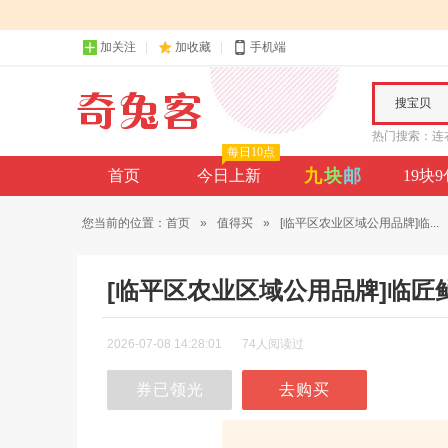
加关注
加收藏
手机端
搜宝贝
热门搜索：
连
每日10点
九
块
邮
首页
今日上新
19块
您当前的位置：
首页
»
值得买
»
[临平区农业区域公用品牌]临...
[临平区农业区域公用品牌]临匠
2026-07-08 14:28:01
74人阅读过
券已领光
去购买