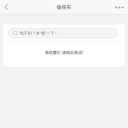
奇兔客手机页面版已下线，
值得买
请通过微信或支付宝搜“奇兔客小程序”访问
系统繁忙,请稍后再试!