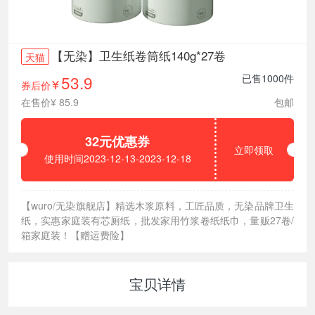
【无染】卫生纸卷筒纸140g*27卷
天猫
53.9
已售1000件
券后价
¥
在售价¥ 85.9
包邮
32元优惠券
立即领取
使用时间2023-12-13-2023-12-18
【wuro/无染旗舰店】精选木浆原料，工匠品质，无染品牌卫生
纸，实惠家庭装有芯厕纸，批发家用竹浆卷纸纸巾，量贩27卷/
箱家庭装！【赠运费险】
宝贝详情