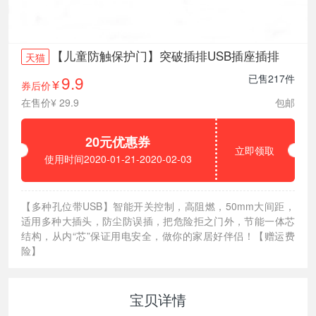
【儿童防触保护门】突破插排USB插座插排
天猫
9.9
已售217件
券后价
¥
在售价¥ 29.9
包邮
20元优惠券
立即领取
使用时间2020-01-21-2020-02-03
【多种孔位带USB】智能开关控制，高阻燃，50mm大间距，
适用多种大插头，防尘防误插，把危险拒之门外，节能一体芯
结构，从内“芯”保证用电安全，做你的家居好伴侣！【赠运费
险】
宝贝详情