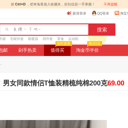
按
Ctrl+D
，把奇兔客放入收藏夹，折扣信息一手掌握！
不再提醒
新浪登录
QQ登录
淘宝
衣裙
毛呢外套
取暖器
四件套
零食
运动鞋
实时更新
每日0点
9包邮
剁手热卖
值得买
淘金币半价
.
！男女同款情侣T恤装精梳纯棉200克
69.00