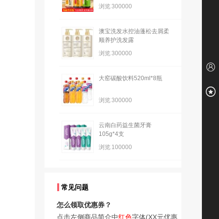
浏览
300000
澳宝洗发水控油蓬松去屑柔
顺养护洗发露
浏览
300000
大窑碳酸饮料520ml*8瓶
浏览
300000
云南白药益生菌牙膏
105g*4支
浏览
100000
常见问题
怎么领取优惠券？
点击左侧商品简介中
红色
字体(XX元优惠