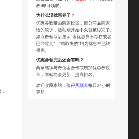
券)即可领取。
为什么没优惠券了？
优惠券数量由商家设置，部分商品商家
给的较少，活动刚开始不久就被秒完了;
如点击领取后显示“该优惠券不存在或者
已经过期”、“领取失败”均为优惠券已被
领完。
优惠券领完后还会有吗？
商家继续与奇兔客合作或增加优惠券数
量，本站均会更新，提高排名。
欢迎收藏本站，
值得买频道
每日24小时
下一篇：日系女生内裤女士少女性感蕾丝中腰纯棉裆抗菌莫代尔透气三角短裤
更新。