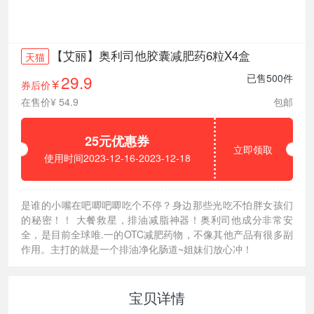
【艾丽】奥利司他胶囊减肥药6粒X4盒
天猫
29.9
已售500件
券后价
¥
在售价¥ 54.9
包邮
25元优惠券
立即领取
使用时间2023-12-16-2023-12-18
是谁的小嘴在吧唧吧唧吃个不停？身边那些光吃不怕胖女孩们
的秘密！！ 大餐救星，排油减脂神器！奥利司他成分非常安
全，是目前全球唯.一的OTC减肥药物，不像其他产品有很多副
作用。主打的就是一个排油净化肠道~姐妹们放心冲！
宝贝详情