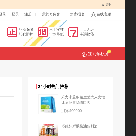
x
关闭
登录
登录
注册
我的奇兔客
卖家报名
在线客服
签到领积分
24小时热门推荐
乐力小蓝条益生菌大人女性
儿童肠胃肠道口腔
浏览
500000
巧媳妇鲜酿酱油醋料酒