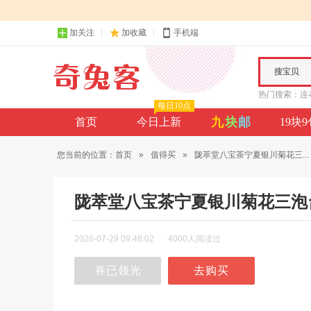
加关注
加收藏
手机端
搜宝贝
热门搜索：
连
每日10点
九
块
邮
首页
今日上新
19块
您当前的位置：
首页
»
值得买
»
陇萃堂八宝茶宁夏银川菊花三...
陇萃堂八宝茶宁夏银川菊花三泡
2026-07-29 09:48:02
4000人阅读过
券已领光
去购买