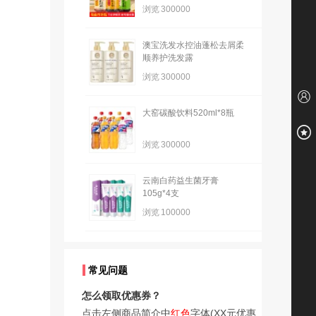
浏览
300000
澳宝洗发水控油蓬松去屑柔
顺养护洗发露
浏览
300000
大窑碳酸饮料520ml*8瓶
浏览
300000
云南白药益生菌牙膏
105g*4支
浏览
100000
常见问题
怎么领取优惠券？
点击左侧商品简介中
红色
字体(XX元优惠