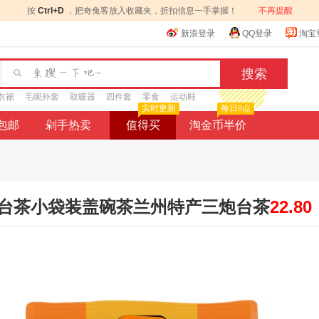
按
Ctrl+D
，把奇兔客放入收藏夹，折扣信息一手掌握！
不再提醒
新浪登录
QQ登录
淘宝
衣裙
毛呢外套
取暖器
四件套
零食
运动鞋
实时更新
每日0点
9包邮
剁手热卖
值得买
淘金币半价
台茶小袋装盖碗茶兰州特产三炮台茶
22.80