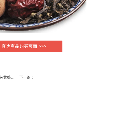
> 直达商品购买页面 >>>
上一篇：恒盛五香酱牛肉卤牛肉特产熟食真空包装200g纯黄熟牛肉零食下酒菜
下一篇：