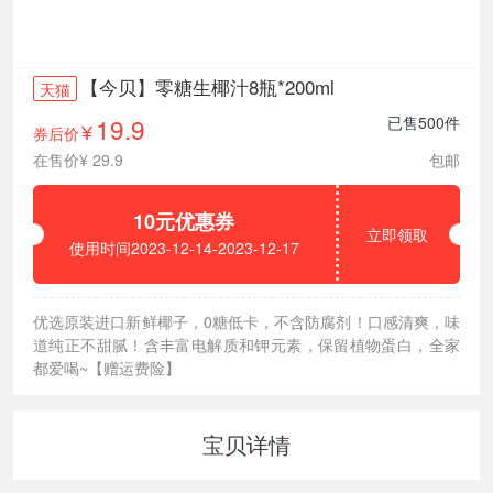
【今贝】零糖生椰汁8瓶*200ml
天猫
19.9
已售500件
券后价
¥
在售价¥ 29.9
包邮
10元优惠券
立即领取
使用时间2023-12-14-2023-12-17
优选原装进口新鲜椰子，0糖低卡，不含防腐剂！口感清爽，味
道纯正不甜腻！含丰富电解质和钾元素，保留植物蛋白，全家
都爱喝~【赠运费险】
宝贝详情