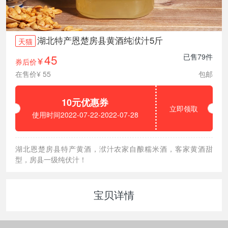
湖北特产恩楚房县黄酒纯洑汁5斤
天猫
45
已售79件
券后价
¥
在售价¥ 55
包邮
10元优惠券
立即领取
使用时间2022-07-22-2022-07-28
湖北恩楚房县特产黄酒，洑汁农家自酿糯米酒，客家黄酒甜
型，房县一级纯伏汁！
宝贝详情