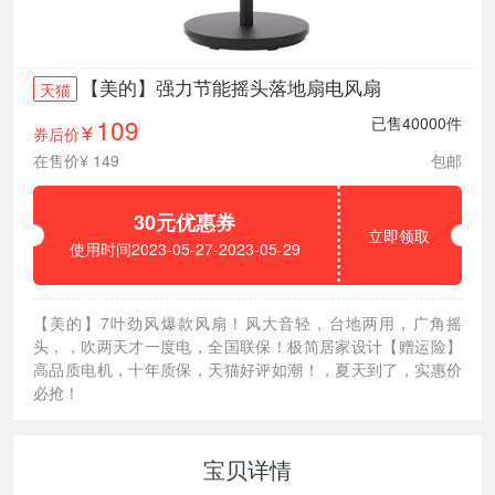
【美的】强力节能摇头落地扇电风扇
天猫
109
已售40000件
券后价
¥
在售价¥ 149
包邮
30元优惠券
立即领取
使用时间2023-05-27-2023-05-29
【美的】7叶劲风爆款风扇！风大音轻，台地两用，广角摇
头，，吹两天才一度电，全国联保！极简居家设计【赠运险】
高品质电机，十年质保，天猫好评如潮！，夏天到了，实惠价
必抢！
宝贝详情