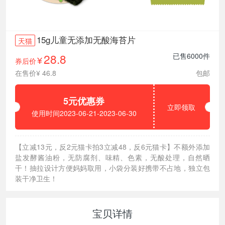
15g儿童无添加无酸海苔片
天猫
28.8
已售6000件
券后价
¥
在售价¥ 46.8
包邮
5元优惠券
立即领取
使用时间2023-06-21-2023-06-30
【立减13元，反2元猫卡拍3立减48，反6元猫卡】不额外添加
盐发酵酱油粉，无防腐剂、味精、色素，无酸处理，自然晒
干！抽拉设计方便妈妈取用，小袋分装好携带不占地，独立包
装干净卫生！
宝贝详情