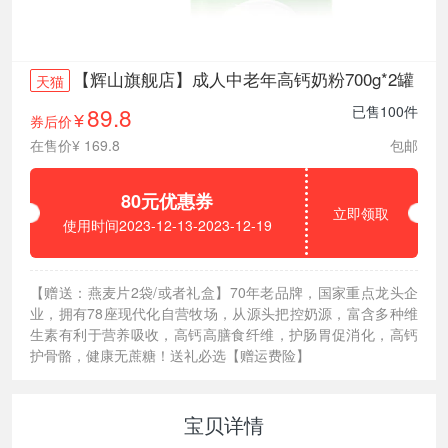
【辉山旗舰店】成人中老年高钙奶粉700g*2罐
天猫
89.8
已售100件
券后价
¥
在售价¥ 169.8
包邮
80元优惠券
立即领取
使用时间2023-12-13-2023-12-19
【赠送：燕麦片2袋/或者礼盒】70年老品牌，国家重点龙头企
业，拥有78座现代化自营牧场，从源头把控奶源，富含多种维
生素有利于营养吸收，高钙高膳食纤维，护肠胃促消化，高钙
护骨骼，健康无蔗糖！送礼必选【赠运费险】
宝贝详情