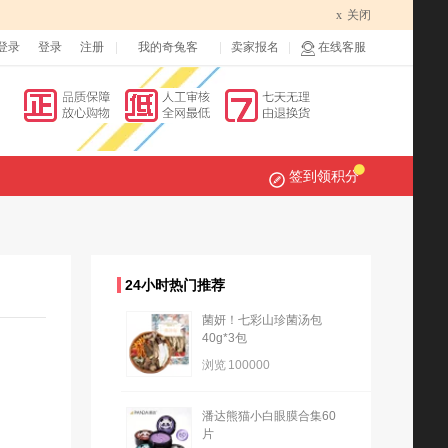
x
关闭
登录
登录
注册
我的奇兔客
卖家报名
在线客服
签到领积分
24小时热门推荐
菌妍！七彩山珍菌汤包
40g*3包
浏览
100000
潘达熊猫小白眼膜合集60
片