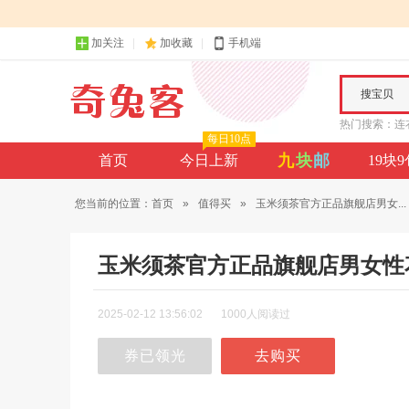
加关注
加收藏
手机端
搜宝贝
热门搜索：
连
每日10点
九
块
邮
首页
今日上新
19块
您当前的位置：
首页
»
值得买
»
玉米须茶官方正品旗舰店男女...
玉米须茶官方正品旗舰店男女性
2025-02-12 13:56:02
1000人阅读过
券已领光
去购买