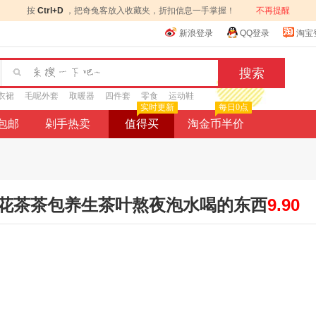
按
Ctrl+D
，把奇兔客放入收藏夹，折扣信息一手掌握！
不再提醒
新浪登录
QQ登录
淘宝
衣裙
毛呢外套
取暖器
四件套
零食
运动鞋
实时更新
每日0点
9包邮
剁手热卖
值得买
淘金币半价
花茶茶包养生茶叶熬夜泡水喝的东西
9.90