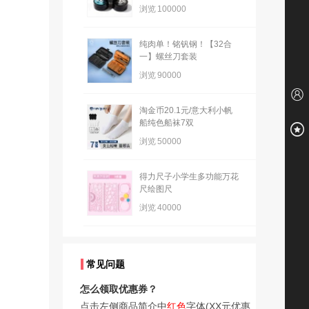
浏览
100000
纯肉单！铭钒钢！【32合
一】螺丝刀套装
浏览
90000
淘金币20.1元/意大利小帆
船纯色船袜7双
浏览
50000
得力尺子小学生多功能万花
尺绘图尺
浏览
40000
常见问题
怎么领取优惠券？
点击左侧商品简介中
红色
字体(XX元优惠