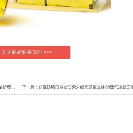
> 直达商品购买页面 >>>
上一篇：垭遇约会神器清凉漱口水清新口腔呵护牙齿清洁护理一次性