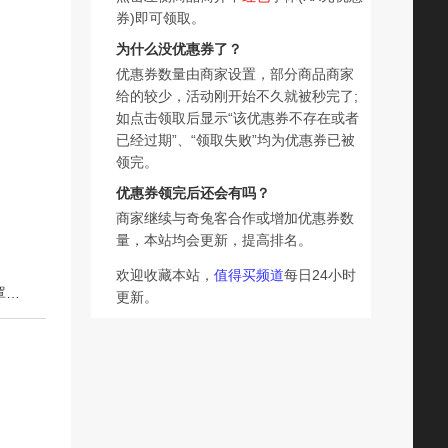
券)即可领取。
为什么没优惠券了？
优惠券数量由商家设置，部分商品商家
给的较少，活动刚开始不久就被秒完了;
如点击领取后显示“该优惠券不存在或者
已经过期”、“领取失败”均为优惠券已被
领完。
优惠券领完后还会有吗？
商家继续与奇兔客合作或增加优惠券数
量，本站均会更新，提高排名。
欢迎收藏本站，
值得买频道
每日24小时
下一篇：超亚防晒口罩女防紫外线高颜值立体3d透气冰丝面罩遮全脸护眼角
更新。