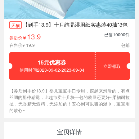
【到手13.9】十月结晶湿厕纸实惠装40抽*3包
天猫
13.9
已售10000件
券后价
¥
在售价¥ 19.9
包邮
15元优惠券
立即领取
使用时间2023-09-02-2023-09-04
【券后到手价13.9】婴儿宝宝手口专用，摸起来滑滑的，有点
丝绸的那种感觉，比超市卖十几块一包的质量还要好~柔韧耐拉
扯，无香精无酒精，无添加的！安心到可以嚼的湿巾，宝宝用
的放心~
宝贝详情