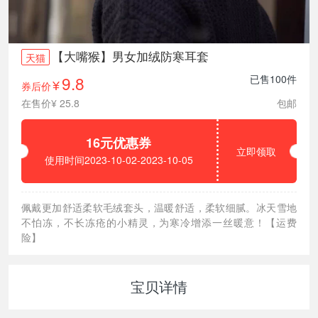
【大嘴猴】男女加绒防寒耳套
天猫
9.8
已售100件
券后价
¥
在售价¥ 25.8
包邮
16元优惠券
立即领取
使用时间2023-10-02-2023-10-05
佩戴更加舒适柔软毛绒套头，温暖舒适，柔软细腻。冰天雪地
不怕冻，不长冻疮的小精灵，为寒冷增添一丝暖意！【运费
险】
宝贝详情