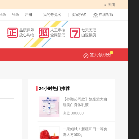
x
关闭
登录
登录
注册
我的奇兔客
卖家报名
在线客服
签到领积分
24小时热门推荐
【孙颖莎同款】妮维雅大白
瓶美白身体乳液
浏览
300000
一果倾城！新疆和田一等免
洗大枣500g