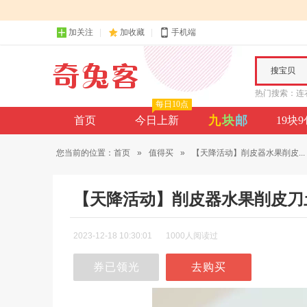
加关注
加收藏
手机端
搜宝贝
热门搜索：
连
每日10点
九
块
邮
首页
今日上新
19块
您当前的位置：
首页
»
值得买
»
【天降活动】削皮器水果削皮...
【天降活动】削皮器水果削皮刀
2023-12-18 10:30:01
1000人阅读过
券已领光
去购买