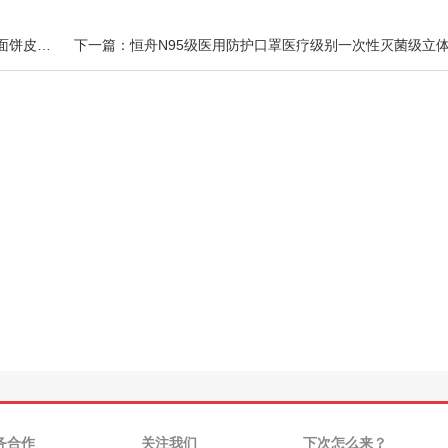
上一篇：食光站台手抓饼原味家庭装旗舰店正品葱油饼面饼皮早餐半成品
务合作
关注我们
下次怎么来？