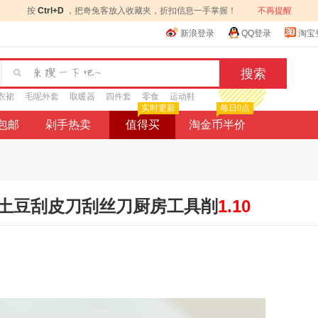
按
Ctrl+D
，把奇兔客放入收藏夹，折扣信息一手掌握！
不再提醒
新浪登录
QQ登录
淘宝
衣裙
毛呢外套
取暖器
四件套
零食
运动鞋
实时更新
每日0点
9包邮
剁手热卖
值得买
淘金币半价
土豆刮皮刀刮丝刀厨房工具削
1.10