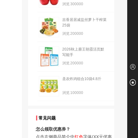
浏览
300000
吉香居居减盐丝萝卜干榨菜
25袋
浏览
200000
2026秋上册王朝霞活页默
写能手
浏览
200000
圣农炸鸡组合10袋4.8斤
浏览
100000
常见问题
怎么领取优惠券？
点击左侧商品简介中
红色
字体(XX元优惠