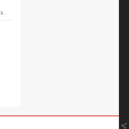
下一篇：恒舟N95级医用防护口罩医疗级别一次性灭菌级立体3d独立包装正品