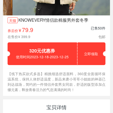
KNOWEVERY情侣款棉服男外套冬季
天猫
79.9
已售50件
券后价
¥
在售价¥ 399.9
包邮
320元优惠券
立即领取
使用时间2023-12-18-2023-12-25
【线下热买款式多选】精挑细选舒适面料，360度全面循环保
温系统，保持人体舒适温度，新品来袭小哥哥小姐姐的神器已
到达战场，简约的一件情侣外套男女同款，舒适的版型添加点
缀元素，释放青春活力的气息满满的时尚！
宝贝详情