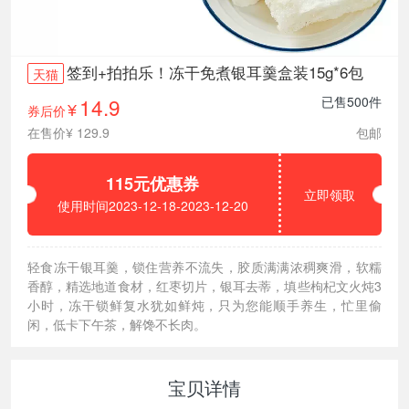
签到+拍拍乐！冻干免煮银耳羹盒装15g*6包
天猫
14.9
已售500件
券后价
¥
在售价¥ 129.9
包邮
115元优惠券
立即领取
使用时间2023-12-18-2023-12-20
轻食冻干银耳羹，锁住营养不流失，胶质满满浓稠爽滑，软糯
香醇，精选地道食材，红枣切片，银耳去蒂，填些枸杞文火炖3
小时，冻干锁鲜复水犹如鲜炖，只为您能顺手养生，忙里偷
闲，低卡下午茶，解馋不长肉。
宝贝详情