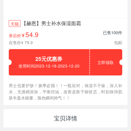
【赫恩】男士补水保湿面霜
天猫
54.9
已售100件
券后价
¥
在售价¥ 79.9
包邮
25元优惠券
立即领取
使用时间2023-12-18-2023-12-20
男士也要护肤！换季必囤！！一瓶应对，保湿不干燥，深入补
水，无酒精添加，平衡控油，改善皮肤干燥状态，时刻保持肌
肤丰盈水能量，脸色瞬间帅气！！
宝贝详情