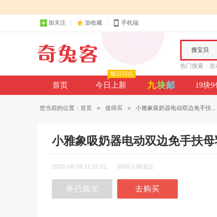
加关注
加收藏
手机端
搜宝贝
热门搜索：
连
每日10点
九
块
邮
首页
今日上新
19块
您当前的位置：
首页
»
值得买
»
小雅象吸奶器电动双边免手扶...
小雅象吸奶器电动双边免手扶母
2026-08-06 11:52:01
3000人阅读过
券已领光
去购买