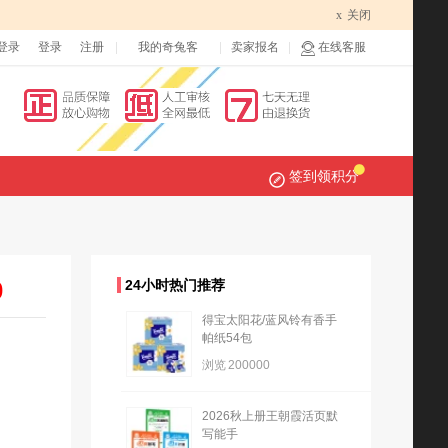
x
关闭
登录
登录
注册
我的奇兔客
卖家报名
在线客服
签到领积分
0
24小时热门推荐
得宝太阳花/蓝风铃有香手
帕纸54包
浏览
200000
2026秋上册王朝霞活页默
写能手