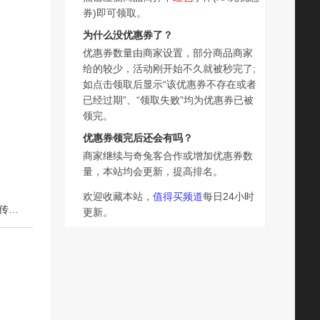
券)即可领取。
为什么没优惠券了？
优惠券数量由商家设置，部分商品商家
给的较少，活动刚开始不久就被秒完了;
如点击领取后显示“该优惠券不存在或者
已经过期”、“领取失败”均为优惠券已被
领完。
优惠券领完后还会有吗？
商家继续与奇兔客合作或增加优惠券数
量，本站均会更新，提高排名。
欢迎收藏本站，
值得买频道
每日24小时
下一篇：嘉华鲜花饼洗沙玫瑰小饼6枚礼盒云南特产零食小吃传统糕点
更新。