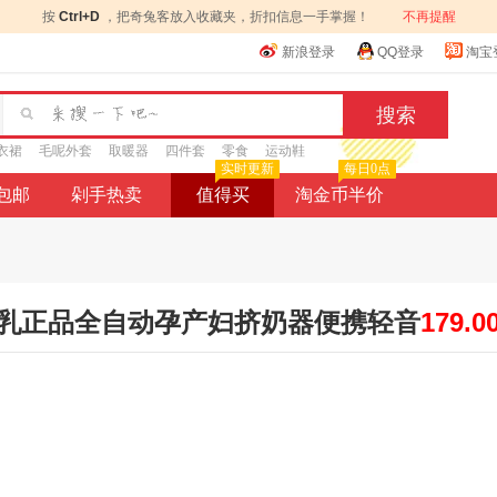
按
Ctrl+D
，把奇兔客放入收藏夹，折扣信息一手掌握！
不再提醒
新浪登录
QQ登录
淘宝
衣裙
毛呢外套
取暖器
四件套
零食
运动鞋
实时更新
每日0点
9包邮
剁手热卖
值得买
淘金币半价
乳正品全自动孕产妇挤奶器便携轻音
179.0