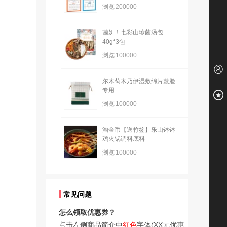
浏览
200000
菌妍！七彩山珍菌汤包
40g*3包
浏览
100000
尔木萄木乃伊湿敷绵片敷脸
专用
浏览
100000
淘金币【送竹签】乐山钵钵
鸡火锅调料底料
浏览
100000
常见问题
怎么领取优惠券？
点击左侧商品简介中
红色
字体(XX元优惠