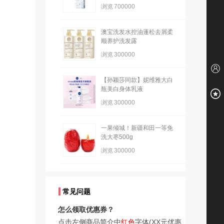
浏览
700000
澳宝洗发水控油蓬松去屑柔
顺养护洗发露
浏览
300000
【孙颖莎同款】妮维雅大白
瓶美白身体乳液
浏览
300000
一果倾城！新疆和田一等免
洗大枣500g
浏览
300000
常见问题
怎么领取优惠券？
点击左侧商品简介中
红色
字体(XX元优惠