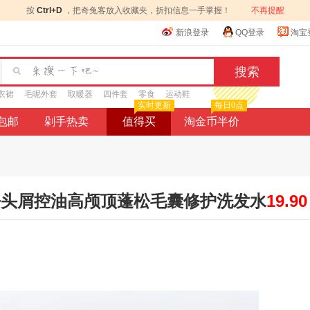
按
Ctrl+D
，把奇兔客放入收藏夹，折扣信息一手掌握！
不再提醒
新浪登录
QQ登录
淘宝
衣裙
毛呢外套
取暖器
四件套
零食
运动鞋
实时更新
每日0点
9包邮
剁手热卖
值得买
淘金币半价
去头屑控油高颅顶蓬松毛囊修护洗发水
19.90