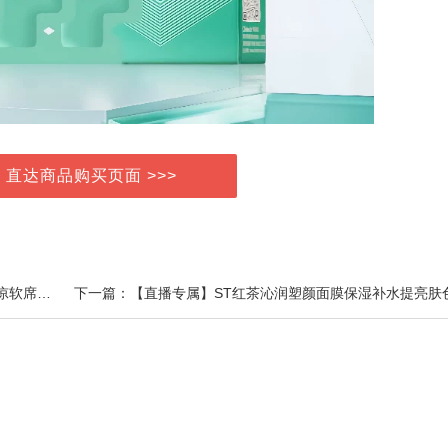
> 直达商品购买页面 >>>
上一篇：一默小冰块乳胶凉席三件套夏季冰丝席可机洗凉软席可折叠空调家用