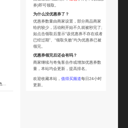
券)即可领取。
为什么没优惠券了？
优惠券数量由商家设置，部分商品商家
给的较少，活动刚开始不久就被秒完了;
如点击领取后显示“该优惠券不存在或者
已经过期”、“领取失败”均为优惠券已被
领完。
优惠券领完后还会有吗？
商家继续与奇兔客合作或增加优惠券数
量，本站均会更新，提高排名。
欢迎收藏本站，
值得买频道
每日24小时
下一篇：【直播专属】ST红茶沁润塑颜面膜保湿补水提亮肤色深层清洁舒护
更新。