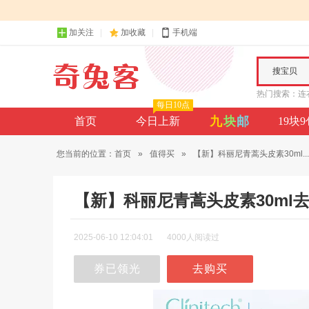
加关注
加收藏
手机端
搜宝贝
热门搜索：
连
每日10点
九
块
邮
首页
今日上新
19块
您当前的位置：
首页
»
值得买
»
【新】科丽尼青蒿头皮素30ml...
【新】科丽尼青蒿头皮素30ml
2025-06-10 12:04:01
4000人阅读过
券已领光
去购买