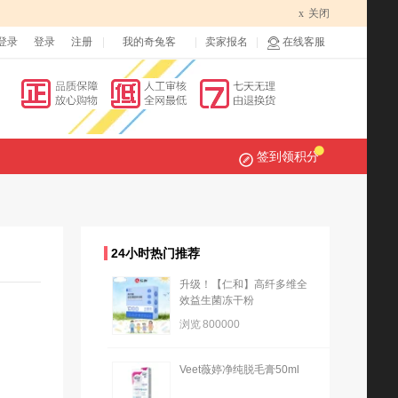
x
关闭
登录
登录
注册
我的奇兔客
卖家报名
在线客服
签到领积分
24小时热门推荐
升级！【仁和】高纤多维全
效益生菌冻干粉
浏览
800000
Veet薇婷净纯脱毛膏50ml