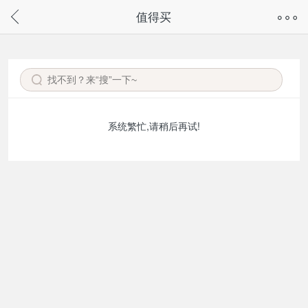
奇兔客手机页面版已下线，
值得买
请通过微信或支付宝搜“奇兔客小程序”访问
系统繁忙,请稍后再试!