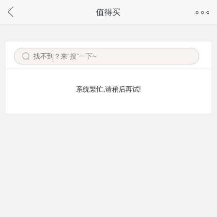
奇兔客手机页面版已下线，
值得买
请通过微信或支付宝搜“奇兔客小程序”访问
系统繁忙,请稍后再试!