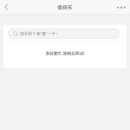
奇兔客手机页面版已下线，
值得买
请通过微信或支付宝搜“奇兔客小程序”访问
系统繁忙,请稍后再试!