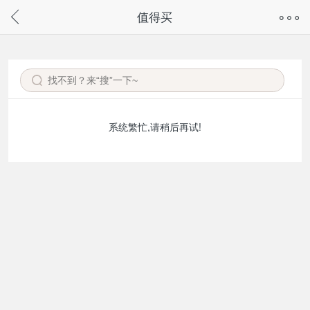
奇兔客手机页面版已下线，
值得买
请通过微信或支付宝搜“奇兔客小程序”访问
系统繁忙,请稍后再试!