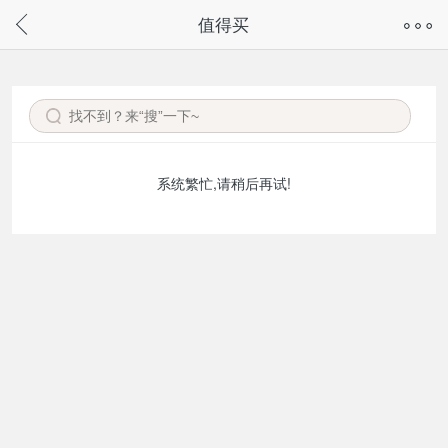
奇兔客手机页面版已下线，
值得买
请通过微信或支付宝搜“奇兔客小程序”访问
系统繁忙,请稍后再试!