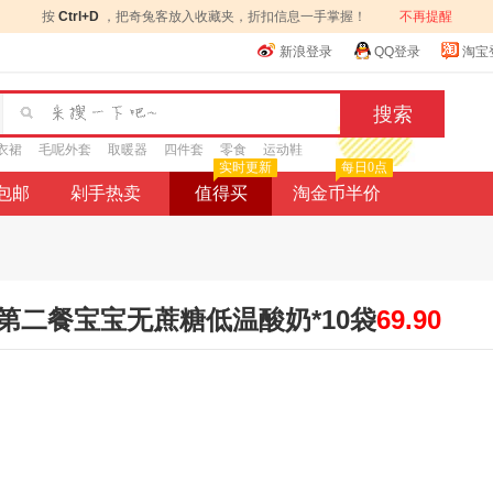
按
Ctrl+D
，把奇兔客放入收藏夹，折扣信息一手掌握！
不再提醒
新浪登录
QQ登录
淘宝
衣裙
毛呢外套
取暖器
四件套
零食
运动鞋
实时更新
每日0点
9包邮
剁手热卖
值得买
淘金币半价
第二餐宝宝无蔗糖低温酸奶*10袋
69.90