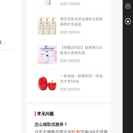
浏览
700000
澳宝洗发水控油蓬松去屑柔
顺养护洗发露
浏览
300000
下一篇：江西米粉10斤米线干特产南昌拌粉炒粉广西螺蛳粉桂林米粉云南米线
【孙颖莎同款】妮维雅大白
瓶美白身体乳液
浏览
300000
一果倾城！新疆和田一等免
洗大枣500g
浏览
300000
常见问题
怎么领取优惠券？
点击左侧商品简介中
红色
字体(XX元优惠