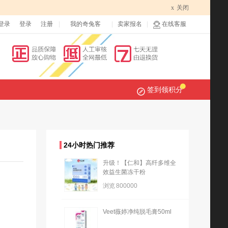
x
关闭
登录
登录
注册
我的奇兔客
卖家报名
在线客服
签到领积分
24小时热门推荐
升级！【仁和】高纤多维全
效益生菌冻干粉
浏览
800000
Veet薇婷净纯脱毛膏50ml