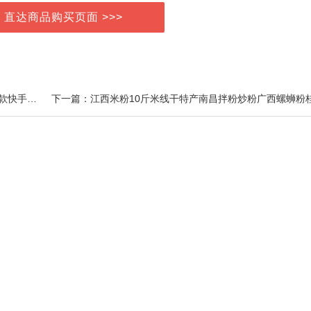
> 直达商品购买页面 >>>
上一篇：多功能蓝白21孔插座接线板延长线带线抖音爆款快手网红排插A19