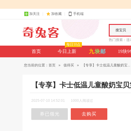
加关注
加收藏
手机端
搜宝贝
热门搜索：
连
每日10点
九
块
邮
首页
今日上新
19块
您当前的位置：
首页
»
值得买
»
【专享】卡士低温儿童酸奶宝...
【专享】卡士低温儿童酸奶宝贝
2025-07-10 14:52:01
1000人阅读过
券已领光
去购买