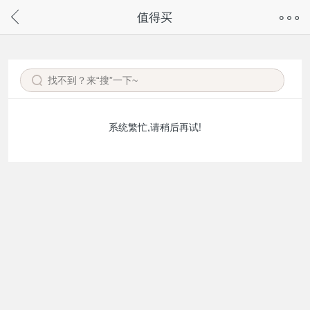
奇兔客手机页面版已下线，
值得买
请通过微信或支付宝搜“奇兔客小程序”访问
系统繁忙,请稍后再试!