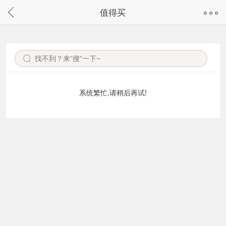
奇兔客手机页面版已下线，
值得买
请通过微信或支付宝搜“奇兔客小程序”访问
系统繁忙,请稍后再试!