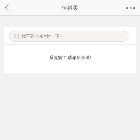
奇兔客手机页面版已下线，
值得买
请通过微信或支付宝搜“奇兔客小程序”访问
系统繁忙,请稍后再试!