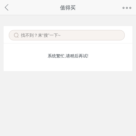
奇兔客手机页面版已下线，
值得买
请通过微信或支付宝搜“奇兔客小程序”访问
系统繁忙,请稍后再试!