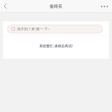
奇兔客手机页面版已下线，
值得买
请通过微信或支付宝搜“奇兔客小程序”访问
系统繁忙,请稍后再试!