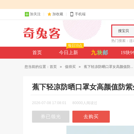
加关注
加收藏
手机端
搜宝贝
热门搜索：
连
每日10点
九
块
邮
首页
今日上新
19块
您当前的位置：
首页
»
值得买
»
蕉下轻凉防晒口罩女高颜值防...
蕉下轻凉防晒口罩女高颜值防紫
2026-07-08 17:08:01
80000人阅读过
券已领光
去购买