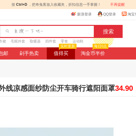
按
Ctrl+D
，把奇兔客放入收藏夹，折扣信息一手掌握！
不再提醒
新浪登录
QQ登录
淘宝
衣裙
毛呢外套
取暖器
四件套
零食
运动鞋
实时更新
每日0点
9包邮
剁手热卖
值得买
淘金币半价
外线凉感面纱防尘开车骑行遮阳面罩
34.90