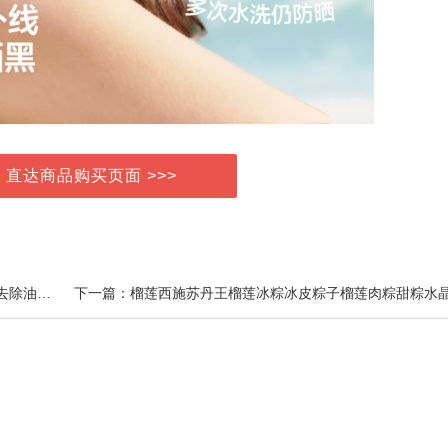
> 直达商品购买页面 >>>
上一篇：皇宇去油渍衣服油迹神器去油污渍去油王强力去除油顽固污渍干洗剂