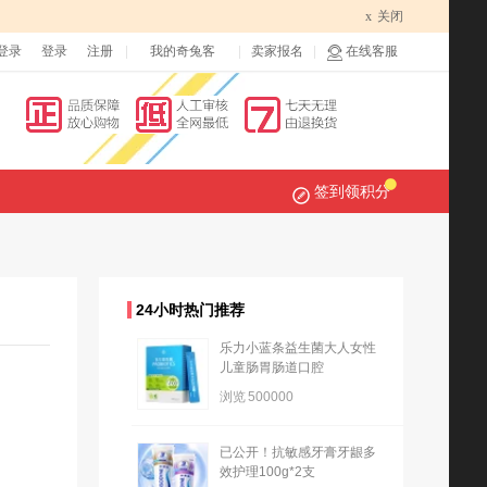
x
关闭
登录
登录
注册
我的奇兔客
卖家报名
在线客服
签到领积分
24小时热门推荐
乐力小蓝条益生菌大人女性
儿童肠胃肠道口腔
浏览
500000
已公开！抗敏感牙膏牙龈多
效护理100g*2支