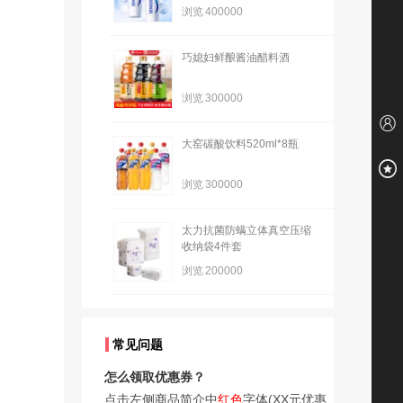
浏览
400000
巧媳妇鲜酿酱油醋料酒
浏览
300000
大窑碳酸饮料520ml*8瓶
浏览
300000
太力抗菌防螨立体真空压缩
收纳袋4件套
浏览
200000
常见问题
怎么领取优惠券？
点击左侧商品简介中
红色
字体(XX元优惠