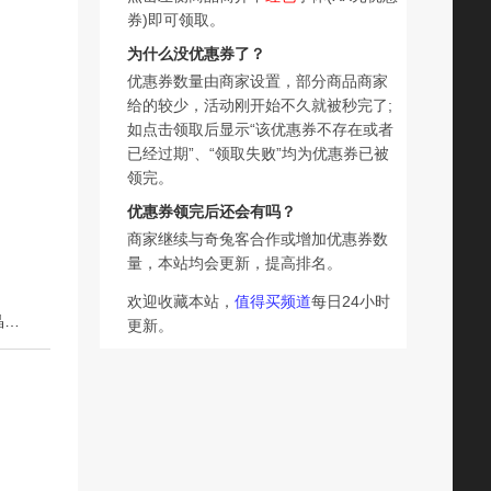
券)即可领取。
为什么没优惠券了？
优惠券数量由商家设置，部分商品商家
给的较少，活动刚开始不久就被秒完了;
如点击领取后显示“该优惠券不存在或者
已经过期”、“领取失败”均为优惠券已被
领完。
优惠券领完后还会有吗？
商家继续与奇兔客合作或增加优惠券数
量，本站均会更新，提高排名。
欢迎收藏本站，
值得买频道
每日24小时
下一篇：榴莲西施苏丹王榴莲冰粽冰皮粽子榴莲肉粽甜粽水晶粽礼盒端午送礼
更新。