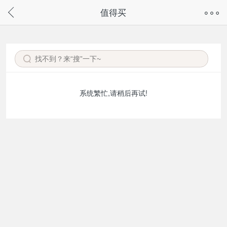
奇兔客手机页面版已下线，
值得买
请通过微信或支付宝搜“奇兔客小程序”访问
系统繁忙,请稍后再试!