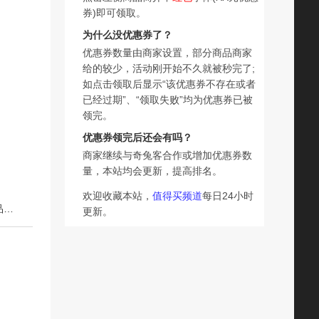
券)即可领取。
为什么没优惠券了？
优惠券数量由商家设置，部分商品商家
给的较少，活动刚开始不久就被秒完了;
如点击领取后显示“该优惠券不存在或者
已经过期”、“领取失败”均为优惠券已被
领完。
优惠券领完后还会有吗？
商家继续与奇兔客合作或增加优惠券数
量，本站均会更新，提高排名。
欢迎收藏本站，
值得买频道
每日24小时
下一篇：日本CCOKIO宽头65束软毛牙刷成人男女士专用正品大刷头家庭装家用
更新。