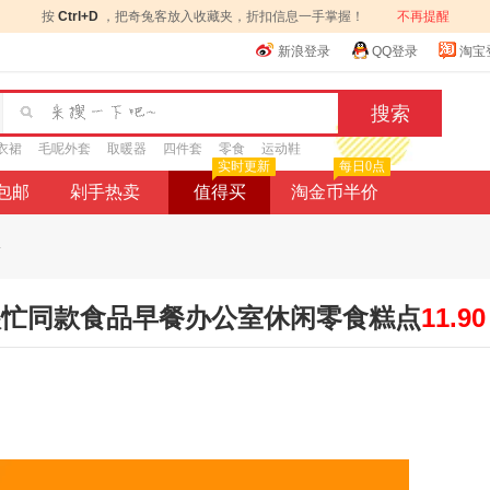
按
Ctrl+D
，把奇兔客放入收藏夹，折扣信息一手掌握！
不再提醒
新浪登录
QQ登录
淘宝
衣裙
毛呢外套
取暖器
四件套
零食
运动鞋
实时更新
每日0点
9包邮
剁手热卖
值得买
淘金币半价
.
很忙同款食品早餐办公室休闲零食糕点
11.90