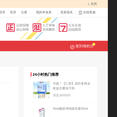
x
关闭
登录
登录
注册
我的奇兔客
卖家报名
在线客服
签到领积分
24小时热门推荐
升级！【仁和】高纤多维全
效益生菌冻干粉
浏览
800000
Veet薇婷净纯脱毛膏50ml