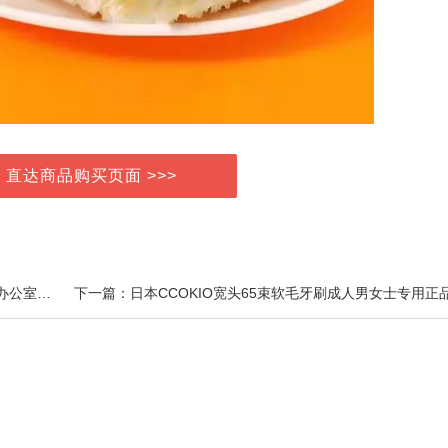
> 直达商品购买页面 >>>
上一篇：聚美合平江老式大辣片经典儿时童年辣片辣条办公室休闲小吃零食