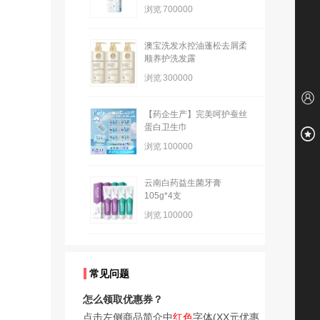
浏览
700000
澳宝洗发水控油蓬松去屑柔
顺养护洗发露
浏览
300000
【药企生产】完美呵护蚕丝
蛋白卫生巾
浏览
100000
云南白药益生菌牙膏
105g*4支
浏览
100000
常见问题
怎么领取优惠券？
点击左侧商品简介中
红色
字体(XX元优惠