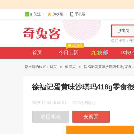
加关注
加收藏
手机端
搜宝贝
热门搜索：
连
每日10点
九
块
邮
首页
今日上新
19块
您当前的位置：
首页
»
值得买
»
徐福记蛋黄味沙琪玛418g零食..
徐福记蛋黄味沙琪玛418g零食
2025-12-03 18:08:01
3000人阅读过
券已领光
去购买