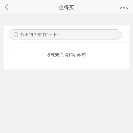
奇兔客手机页面版已下线，
值得买
请通过微信或支付宝搜“奇兔客小程序”访问
系统繁忙,请稍后再试!