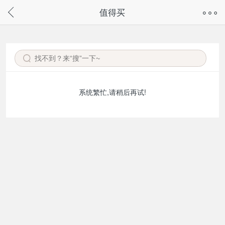
奇兔客手机页面版已下线，
值得买
请通过微信或支付宝搜“奇兔客小程序”访问
系统繁忙,请稍后再试!