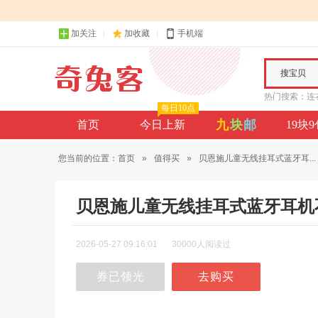
加关注
加收藏
手机端
搜宝贝
热门搜索：
连
每日10点
九
块
邮
首页
今日上新
19块
您当前的位置：
首页
»
值得买
»
贝恩施儿童无线挂耳式蓝牙耳...
贝恩施儿童无线挂耳式蓝牙耳机
2026-05-27 09:16:01
30000人阅读过
券已领光
去购买