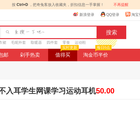
按
Ctrl+D
，把奇兔客放入收藏夹，折扣信息一手掌握！
不再提醒
新浪登录
QQ登录
淘宝
衣裙
毛呢外套
取暖器
四件套
零食
运动鞋
实时更新
每日0点
9包邮
剁手热卖
值得买
淘金币半价
不入耳学生网课学习运动耳机
50.00