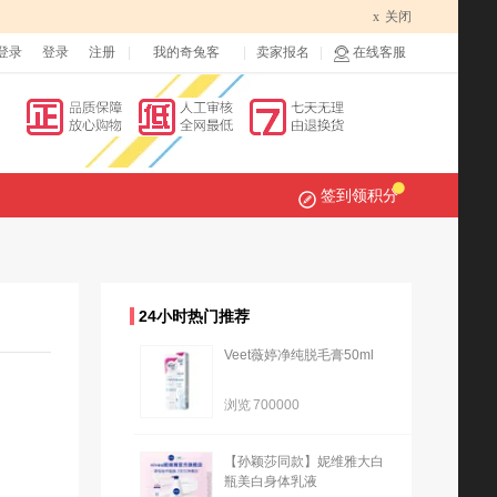
x
关闭
登录
登录
注册
我的奇兔客
卖家报名
在线客服
签到领积分
24小时热门推荐
Veet薇婷净纯脱毛膏50ml
浏览
700000
【孙颖莎同款】妮维雅大白
瓶美白身体乳液