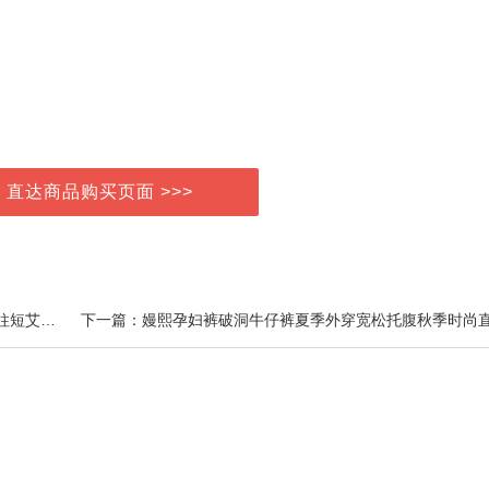
> 直达商品购买页面 >>>
上一篇：南京同仁堂艾灸柱艾条纯艾正品官方旗舰店艾柱短艾灸盒随身灸家用