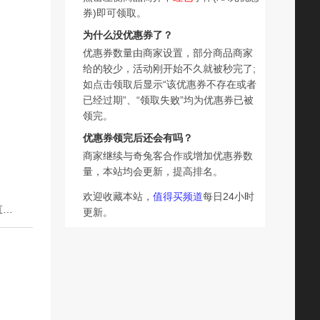
券)即可领取。
为什么没优惠券了？
优惠券数量由商家设置，部分商品商家
给的较少，活动刚开始不久就被秒完了;
如点击领取后显示“该优惠券不存在或者
已经过期”、“领取失败”均为优惠券已被
领完。
优惠券领完后还会有吗？
商家继续与奇兔客合作或增加优惠券数
量，本站均会更新，提高排名。
欢迎收藏本站，
值得买频道
每日24小时
下一篇：嫚熙孕妇裤破洞牛仔裤夏季外穿宽松托腹秋季时尚直筒长裤孕妇装
更新。