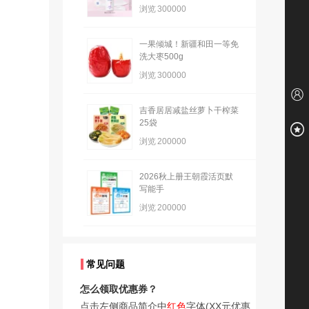
浏览
300000
一果倾城！新疆和田一等免
洗大枣500g
浏览
300000
吉香居居减盐丝萝卜干榨菜
25袋
浏览
200000
2026秋上册王朝霞活页默
写能手
浏览
200000
常见问题
怎么领取优惠券？
点击左侧商品简介中
红色
字体(XX元优惠