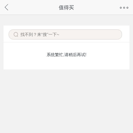
奇兔客手机页面版已下线，
值得买
请通过微信或支付宝搜“奇兔客小程序”访问
系统繁忙,请稍后再试!