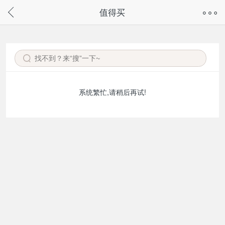
奇兔客手机页面版已下线，
值得买
请通过微信或支付宝搜“奇兔客小程序”访问
系统繁忙,请稍后再试!