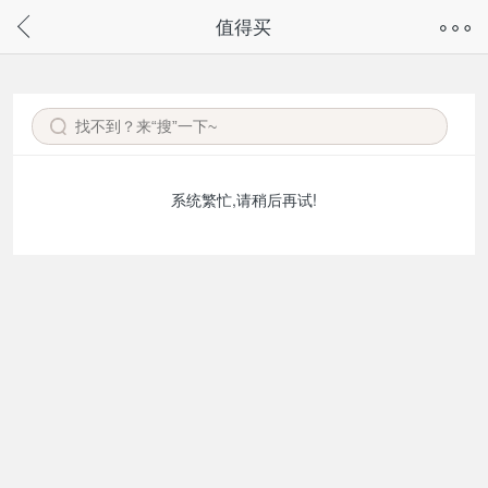
奇兔客手机页面版已下线，
值得买
请通过微信或支付宝搜“奇兔客小程序”访问
系统繁忙,请稍后再试!