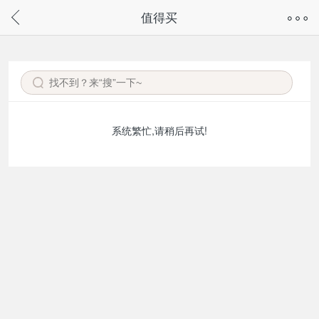
奇兔客手机页面版已下线，
值得买
请通过微信或支付宝搜“奇兔客小程序”访问
系统繁忙,请稍后再试!