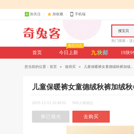
加关注
加收藏
手机端
搜宝贝
热门搜索：
连
每日10点
九
块
邮
首页
今日上新
19块
您当前的位置：
首页
»
值得买
»
儿童保暖裤女童德绒秋裤加绒...
儿童保暖裤女童德绒秋裤加绒秋
2025-12-13 10:48:02
500人阅读过
券已领光
去购买