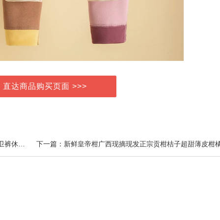
> 直达商品购买页面 >>>
上一篇：婧麒宝宝棉裤加绒加厚儿童裤子冬季女童男童卫裤休闲裤外穿保暖裤