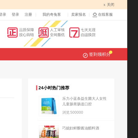
x
关闭
登录
登录
注册
我的奇兔客
卖家报名
在线客服
签到领积分
24小时热门推荐
乐力小蓝条益生菌大人女性
儿童肠胃肠道口腔
浏览
500000
巧媳妇鲜酿酱油醋料酒