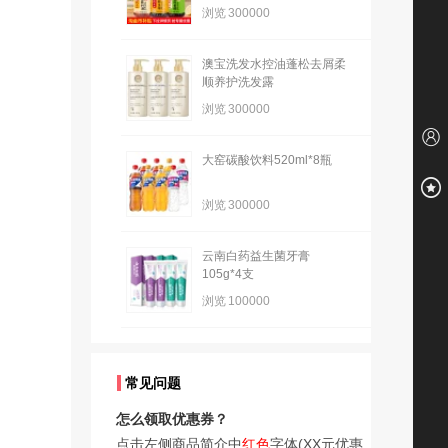
浏览
300000
澳宝洗发水控油蓬松去屑柔
顺养护洗发露
浏览
300000
大窑碳酸饮料520ml*8瓶
浏览
300000
云南白药益生菌牙膏
105g*4支
浏览
100000
常见问题
怎么领取优惠券？
点击左侧商品简介中
红色
字体(XX元优惠