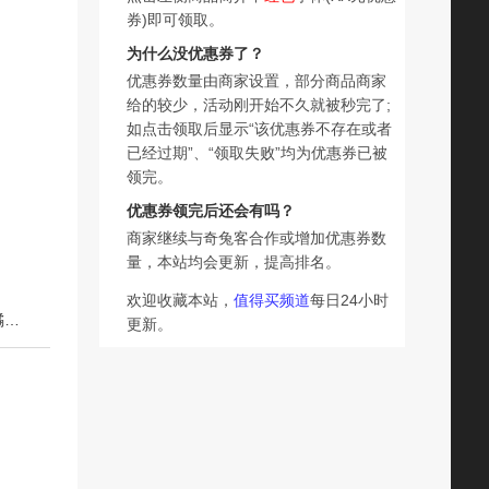
券)即可领取。
为什么没优惠券了？
优惠券数量由商家设置，部分商品商家
给的较少，活动刚开始不久就被秒完了;
如点击领取后显示“该优惠券不存在或者
已经过期”、“领取失败”均为优惠券已被
领完。
优惠券领完后还会有吗？
商家继续与奇兔客合作或增加优惠券数
量，本站均会更新，提高排名。
欢迎收藏本站，
值得买频道
每日24小时
下一篇：新鲜皇帝柑广西现摘现发正宗贡柑桔子超甜薄皮柑橘孕妇水果整箱发
更新。