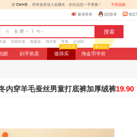
按
Ctrl+D
，把奇兔客放入收藏夹，折扣信息一手掌握！
不再提醒
新浪登录
QQ登录
淘宝
衣裙
毛呢外套
取暖器
四件套
零食
运动鞋
实时更新
每日0点
9包邮
剁手热卖
值得买
淘金币半价
冬内穿羊毛蚕丝男童打底裤加厚绒裤
19.90