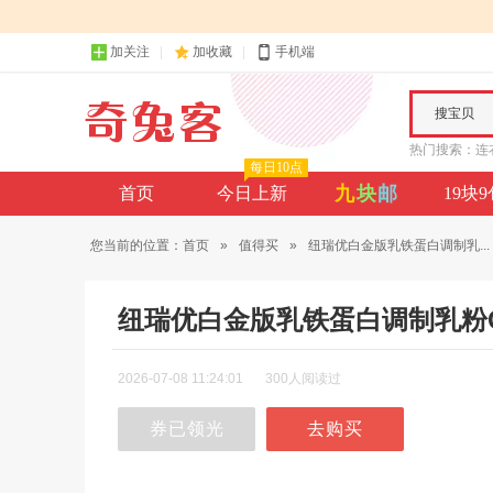
加关注
加收藏
手机端
搜宝贝
热门搜索：
连
每日10点
九
块
邮
首页
今日上新
19块
您当前的位置：
首页
»
值得买
»
纽瑞优白金版乳铁蛋白调制乳...
纽瑞优白金版乳铁蛋白调制乳粉
2026-07-08 11:24:01
300人阅读过
券已领光
去购买