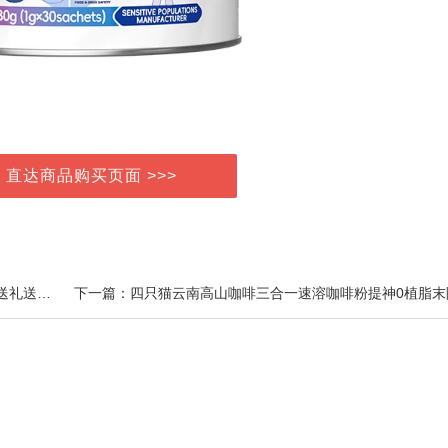
> 直达商品购买页面 >>>
上一篇：稻香村桃酥多口味糕点饼干年货送礼过年春节送礼送亲友伴手礼团购