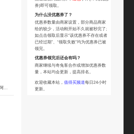
券)即可领取。
为什么没优惠券了？
优惠券数量由商家设置，部分商品商家
给的较少，活动刚开始不久就被秒完了;
如点击领取后显示“该优惠券不存在或者
已经过期”、“领取失败”均为优惠券已被
领完。
优惠券领完后还会有吗？
商家继续与奇兔客合作或增加优惠券数
量，本站均会更新，提高排名。
欢迎收藏本站，
值得买频道
每日24小时
下一篇：四只猫云南高山咖啡三合一速溶咖啡粉提神0植脂末阿拉比卡咖啡
更新。