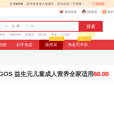
按
Ctrl+D
，把奇兔客放入收藏夹，折扣信息一手掌握！
不再提醒
新浪登录
QQ登录
淘宝
衣裙
毛呢外套
取暖器
四件套
零食
运动鞋
实时更新
每日0点
9包邮
剁手热卖
值得买
淘金币半价
GOS 益生元儿童成人营养全家适用
60.00