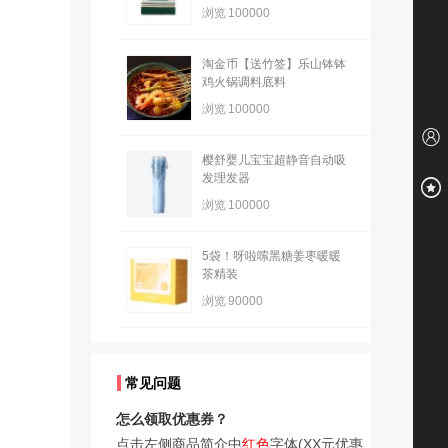
浏览
100000
淘金币【送竹签】乐山钵钵
鸡火锅调料底料
浏览
100000
樱舒婴儿宝宝超静音自动吸
发理发器
浏览
100000
5袋！呀啦嗦黑糖姜枣暖暖
茶精装
浏览
90000
常见问题
怎么领取优惠券？
点击左侧商品简介中
红色
字体(XX元优惠