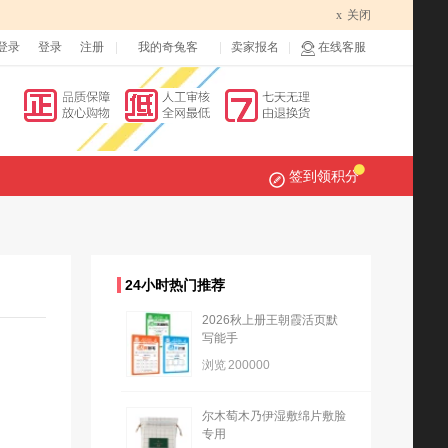
x
关闭
登录
登录
注册
我的奇兔客
卖家报名
在线客服
签到领积分
24小时热门推荐
2026秋上册王朝霞活页默
写能手
浏览
200000
尔木萄木乃伊湿敷绵片敷脸
专用