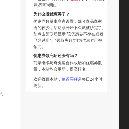
券)即可领取。
为什么没优惠券了？
优惠券数量由商家设置，部分商品商家
给的较少，活动刚开始不久就被秒完了;
如点击领取后显示“该优惠券不存在或者
已经过期”、“领取失败”均为优惠券已被
领完。
优惠券领完后还会有吗？
商家继续与奇兔客合作或增加优惠券数
量，本站均会更新，提高排名。
欢迎收藏本站，
值得买频道
每日24小时
更新。
下一篇：桃小卿小瓶鲜炖桃胶即食银耳羹天然滋养气色0添加无杂皂角米雪燕