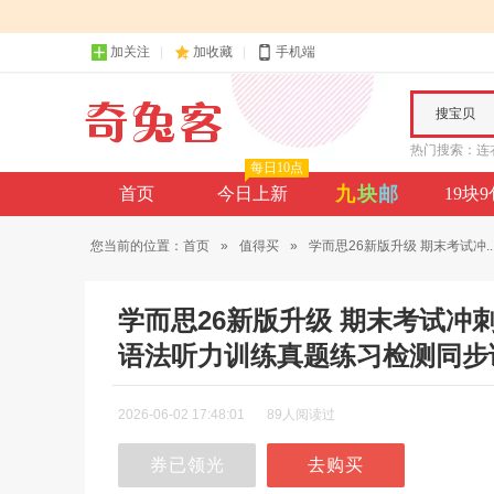
加关注
加收藏
手机端
搜宝贝
热门搜索：
连
每日10点
九
块
邮
首页
今日上新
19块
您当前的位置：
首页
»
值得买
»
学而思26新版升级 期末考试冲..
学而思26新版升级 期末考试冲
语法听力训练真题练习检测同步
2026-06-02 17:48:01
89人阅读过
券已领光
去购买