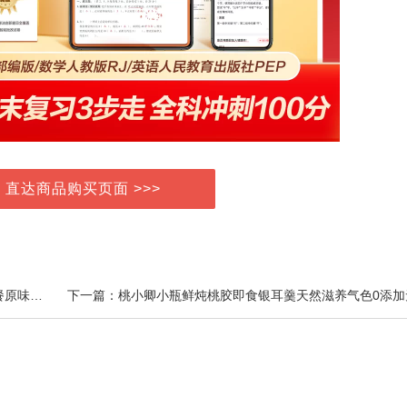
> 直达商品购买页面 >>>
上一篇：纯豆浆粉罐装800克非转基因东北大豆营养早餐原味冲饮豆粉