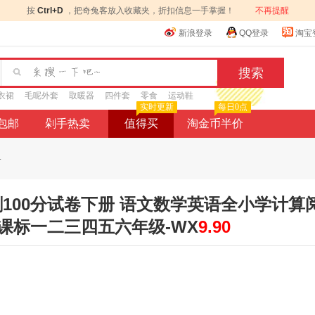
按
Ctrl+D
，把奇兔客放入收藏夹，折扣信息一手掌握！
不再提醒
新浪登录
QQ登录
淘宝
衣裙
毛呢外套
取暖器
四件套
零食
运动鞋
实时更新
每日0点
9包邮
剁手热卖
值得买
淘金币半价
.
刺100分试卷下册 语文数学英语全小学计算
课标一二三四五六年级-WX
9.90