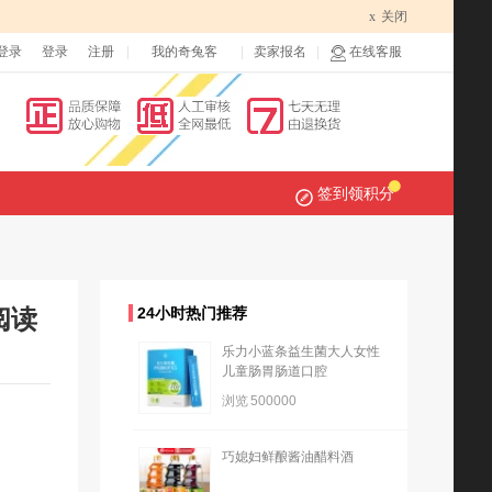
x
关闭
登录
登录
注册
我的奇兔客
卖家报名
在线客服
签到领积分
阅读
24小时热门推荐
乐力小蓝条益生菌大人女性
儿童肠胃肠道口腔
浏览
500000
巧媳妇鲜酿酱油醋料酒