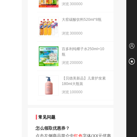
浏览
300000
大窑碳酸饮料520ml*8瓶
浏览
300000
百多利纯椰子水250ml×10
瓶
浏览
200000
【贝德美新品】儿童护发素
180ml大瓶装
浏览
100000
常见问题
怎么领取优惠券？
点击左侧商品简介中
红色
字体(XX元优惠