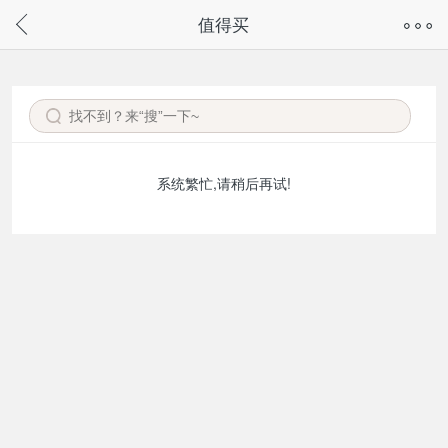
奇兔客手机页面版已下线，
值得买
请通过微信或支付宝搜“奇兔客小程序”访问
系统繁忙,请稍后再试!