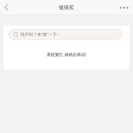
奇兔客手机页面版已下线，
值得买
请通过微信或支付宝搜“奇兔客小程序”访问
系统繁忙,请稍后再试!