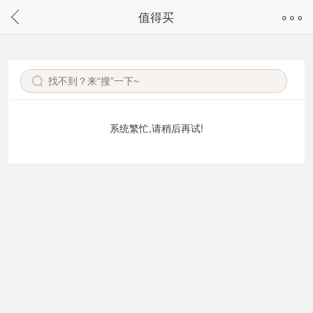
奇兔客手机页面版已下线，
值得买
请通过微信或支付宝搜“奇兔客小程序”访问
系统繁忙,请稍后再试!